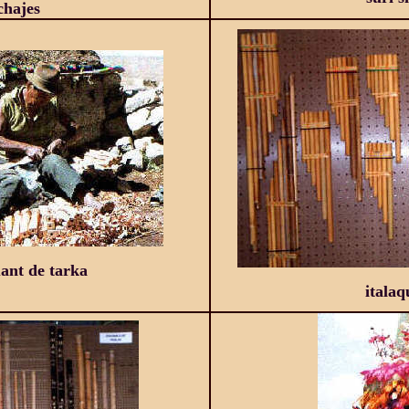
chajes
ant de tarka
italaq