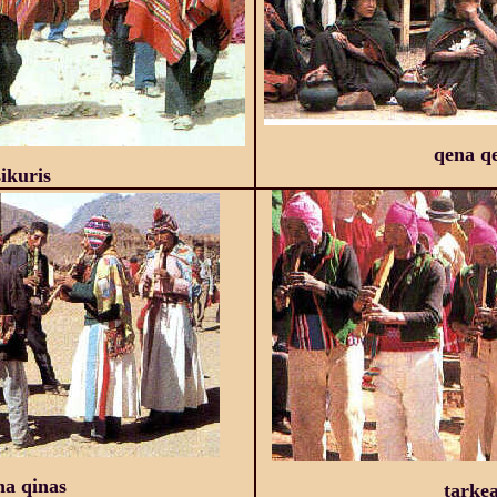
qena q
sikuris
na qinas
tarke