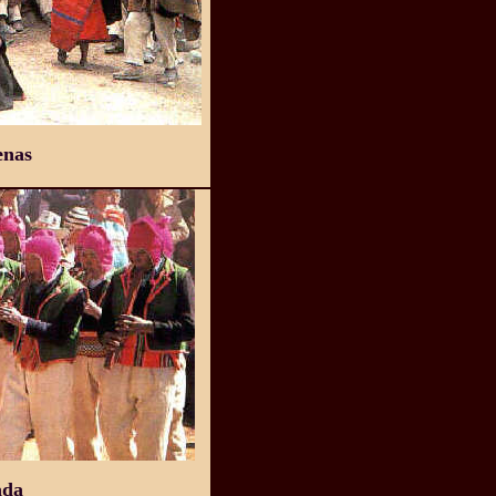
enas
ada