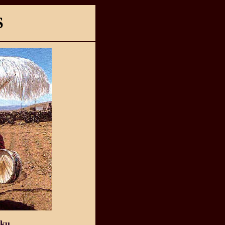
S
iku