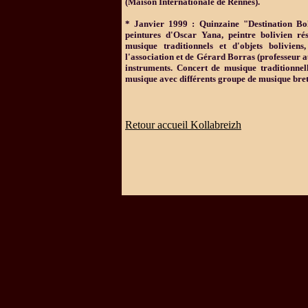
(Maison Internationale de Rennes).
*
Janvier 1999 : Quinzaine "Destination Bol
peintures d'Oscar Yana, peintre bolivien ré
musique traditionnels et d'objets bolivien
l'association et de Gérard Borras (professeur a
instruments. Concert de musique traditionnel
musique avec différents groupe de musique bret
Retour accueil Kollabreizh