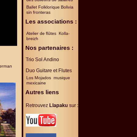
Ballet Folklorique Bolivia
sin fronteras
Les associations :
Atelier de flûtes Kolla-
breizh
Nos partenaires :
Trio Sol Andino
German
Duo Guitare et Flutes
Los Mojados musique
mexicaine
Autres liens
Retrouvez
Llapaku
sur :