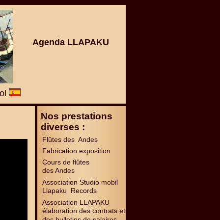
Agenda LLAPAKU
ñol
Nos prestations
diverses :
Flûtes des Andes
Fabrication exposition
Cours de flûtes
des Andes
Association Studio mobil
Llapaku Records
Association LLAPAKU
élaboration des contrats et
des bulletins de salaires