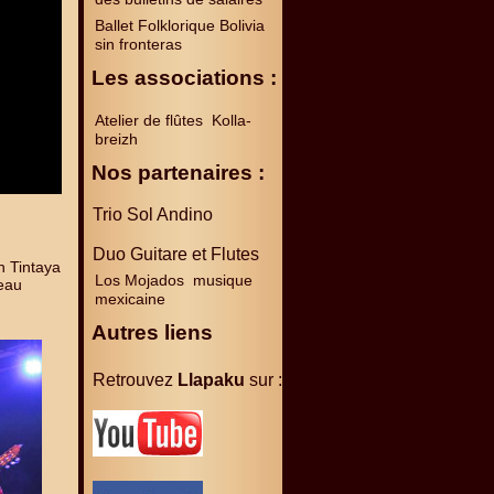
Ballet Folklorique Bolivia
sin fronteras
Les associations :
Atelier de flûtes Kolla-
breizh
Nos partenaires :
Trio Sol Andino
Duo Guitare et Flutes
n Tintaya
Los Mojados musique
eau
mexicaine
Autres liens
Retrouvez
Llapaku
sur :