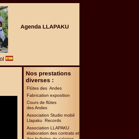
Agenda LLAPAKU
ñol
Nos prestations
diverses :
Flûtes des Andes
Fabrication exposition
Cours de flûtes
des Andes
Association Studio mobil
Llapaku Records
Association LLAPAKU
élaboration des contrats et
des bulletins de salaires