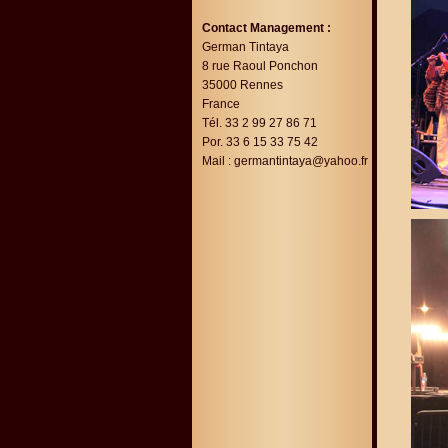
Contact Management :
German Tintaya
8 rue Raoul Ponchon
35000 Rennes
France
Tél. 33 2 99 27 86 71
Por. 33 6 15 33 75 42
Mail :
germantintaya@yahoo.fr