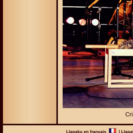
Cri
Llapaku en français
|
Llapa