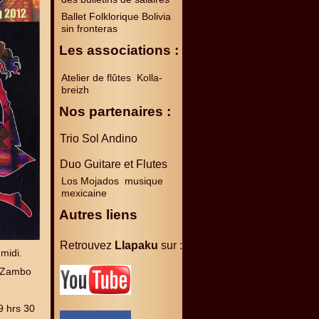
Ballet Folklorique Bolivia
sin fronteras
Les associations :
Atelier de flûtes Kolla-
breizh
Nos partenaires :
Trio Sol Andino
Duo Guitare et Flutes
Los Mojados musique
mexicaine
Autres liens
Retrouvez
Llapaku
sur :
midi.
o Zambo
9 hrs 30