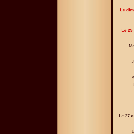
Le dim
Le 29 
Me
J
e
Le 27 a
L