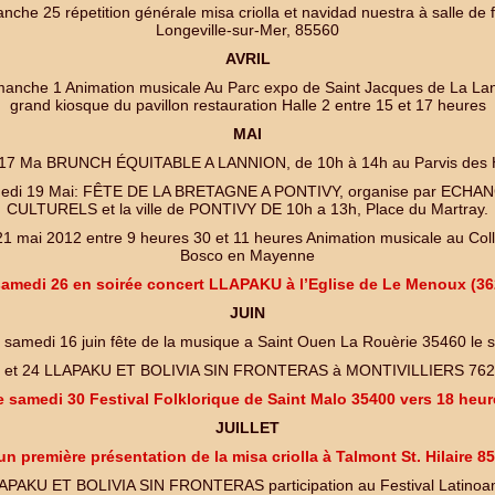
nche 25 répetition générale misa criolla et navidad nuestra à salle de 
Longeville-sur-Mer, 85560
AVRIL
manche 1 Animation musicale Au Parc expo de Saint Jacques de La La
grand kiosque du pavillon restauration Halle 2 entre 15 et 17 heures
MAI
 17 Ma BRUNCH ÉQUITABLE A LANNION, de 10h à 14h au Parvis des H
edi 19 Mai: FÊTE DE LA BRETAGNE A PONTIVY, organise par ECHA
CULTURELS et la ville de PONTIVY DE 10h a 13h, Place du Martray.
 21 mai 2012 entre 9 heures 30 et 11 heures Animation musicale au Co
Bosco en Mayenne
samedi 26 en soirée concert LLAPAKU à l’Eglise de Le Menoux (36
JUIN
 samedi 16 juin fête de la musique a Saint Ouen La Rouèrie 35460 le s
 et 24 LLAPAKU ET BOLIVIA SIN FRONTERAS à MONTIVILLIERS 76
e samedi 30 Festival Folklorique de Saint Malo 35400 vers 18 heur
JUILLET
un première présentation de la misa criolla à Talmont St. Hilaire 8
APAKU ET BOLIVIA SIN FRONTERAS participation au Festival Latinoa