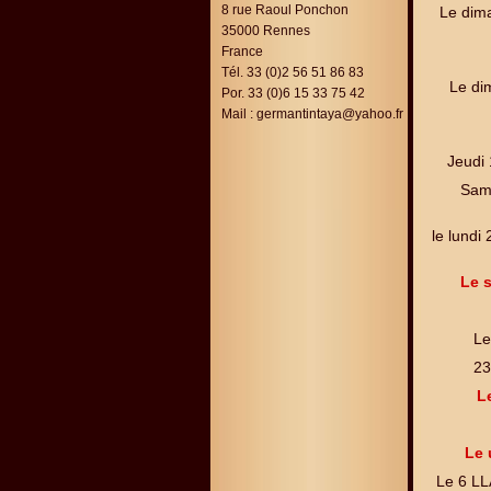
8 rue Raoul Ponchon
Le dima
35000 Rennes
France
Tél. 33 (0)2 56 51 86 83
Le di
Por. 33 (0)6 15 33 75 42
Mail :
germantintaya@yahoo.fr
Jeudi
Sam
le lundi
Le 
Le
23
L
Le 
Le 6 LL