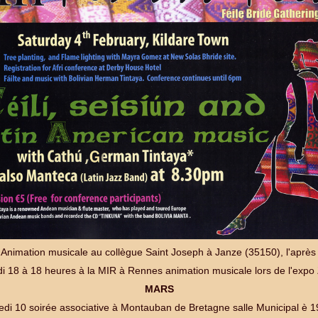
 Animation musicale au collègue Saint Joseph à Janze (35150), l'après 
di 18 à 18 heures à la MIR à Rennes animation musicale lors de l'exp
MARS
di 10 soirée associative à Montauban de Bretagne salle Municipal è 1