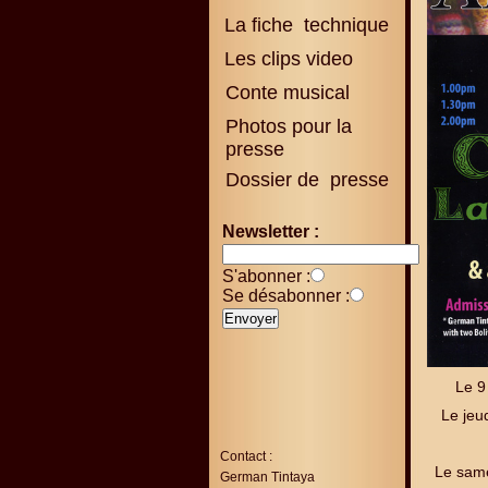
La fiche technique
Les clips video
Conte musical
Photos pour la
presse
Dossier de presse
Newsletter :
S'abonner :
Se désabonner :
Le 9
Le jeu
Contact :
Le same
German Tintaya