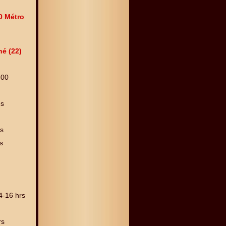
0 Métro
né (22)
300
es
es
s
4-16 hrs
rs