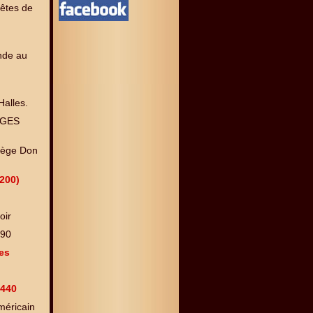
fêtes de
nde au
alles.
NGES
llège Don
200)
oir
290
es
5440
méricain