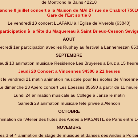
de Montrond le Bains 42210
anche 8 juillet concert a la Maison de MAI 27 rue de Chabrol 7501
Gare de l’Est sortie 8
Le vendredi 13 concert LLAPAKU à l'Eglise de Viverols (63840)
participation à la fête du Maquereau à Saint Brieuc-Cesson Sevig
AOUT
rcredi 1er participation avec les Ruphay au festival a Lannemezan 65
SEPTEMBRE
eudi 13 animation musicale Residence Les Bruyeres a Bruz a 15 heur
Jeudi 20 Concert a Vincennes 94300 a 21 heures
t le vendredi 21 matin animation musicale pour les écoles de Vincenn
Le dimanche 23 Apéro concert Les Epesses 85590 a partir de 11 heure
Lundi 24 animation musicale au College à Janze le matin
Samedi 29 animation musicale fête privée à Alencon
OCTOBRE
nimation de l'Atelier des flûtes des Andes à MKSANTE de Paris entre 1
NOVEMBRE
es 3 et 4 animation de stage de musique et danses des Andes a Poitie