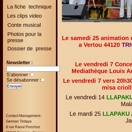
La fiche technique
Les clips video
Conte musical
Photos pour la
Le samedi 25 animation m
presse
a Vertou 44120
TR
Dossier de presse
Newsletter :
Le vendredi 7 Conc
Mediathèque Louis A
S'abonner :
Se désabonner :
Le vendredi 7 vers 20h3
misa criol
Le vendredi 14
LLAPAK
Mal
Le mardi 25
LLAPAKU
Contact Management :
Ja
German Tintaya
8 rue Raoul Ponchon