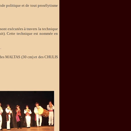
ande politique et de tout prosélytisme
sont exécutées à travers la technique
uit). Cette technique est nommée en
.
), des MALTAS (30 cm) et des CHULIS