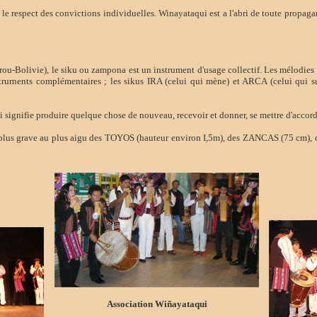
 le respect des convictions individuelles. Winayataqui est a l'abri de toute propag
rou-Bolivie), le siku ou zampona est un instrument d'usage collectif. Les mélodies 
trurnents complémentaires ; les sikus IRA (celui qui mène) et ARCA (celui qui s
ifie produire quelque chose de nouveau, recevoir et donner, se mettre d'accord
 plus grave au plus aigu des TOYOS (hauteur environ I,5m), des ZANCAS (75 cm
Association Wiñayataqui