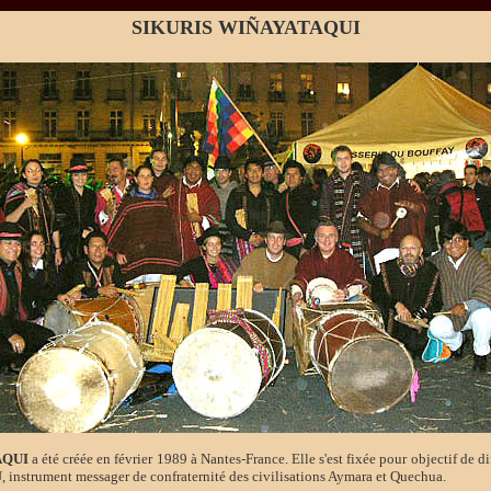
SIKURIS WIÑAYATAQUI
AQUI
a été créée en février 1989 à Nantes-France. Elle s'est fixée pour objectif de di
U, instrument messager de confraternité des civilisations Aymara et Quechua.