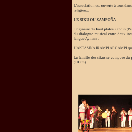
L'association est ouverte à tous dans
religieux.
LE SIKU OU ZAMPOÑA
Originaire du haut plateau andin (Pé
du dialogue musical entre deux ins
langue Aymara :
JJAKTASINA IRAMPI ARCAMPI qui sign
La famille des sikus se compose du
(10 cm).