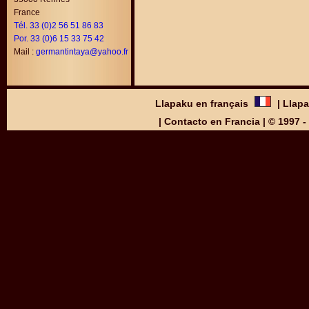
France
Tél. 33 (0)2 56 51 86 83
Por. 33 (0)6 15 33 75 42
Mail :
germantintaya@yahoo.fr
Llapaku en français
|
Llapa
|
Contacto en Francia
| © 1997 