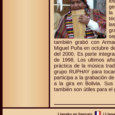
lo
ge
la
té
la
g
se
también grabó con Arma
Miguel Puña en octubre d
del 2000. Es parte integr
de 1998. Los ultimos año
práctica de la música trad
grupo RUPHAY para tocar
participa a la grabación 
a la gira en Bolivia. Su
también son útiles para el
Llapaku en français
|
Llapa