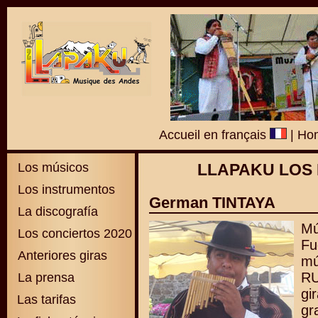
Accueil en français
|
Hom
Los músicos
LLAPAKU LOS 
Los instrumentos
German TINTAYA
La discografía
Mú
Los conciertos 2020
Fu
Anteriores giras
m
RU
La prensa
gi
Las tarifas
gr