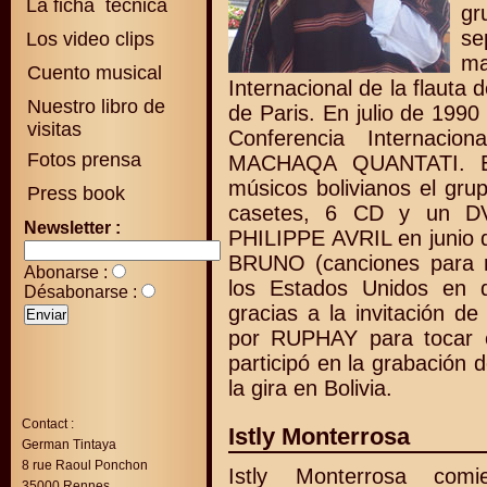
La ficha técnica
gr
se
Los video clips
m
Cuento musical
Internacional de la flaut
Nuestro libro de
de Paris. En julio de 1990
visitas
Conferencia Internacio
Fotos prensa
MACHAQA QUANTATI. E
músicos bolivianos el gr
Press book
casetes, 6 CD y un DVD
Newsletter :
PHILIPPE AVRIL en junio d
BRUNO (canciones para n
Abonarse :
los Estados Unidos en 
Désabonarse :
gracias a la invitación d
por RUPHAY para tocar 
participó en la grabación 
la gira en Bolivia.
Contact :
Istly Monterrosa
German Tintaya
8 rue Raoul Ponchon
Istly Monterrosa com
35000 Rennes