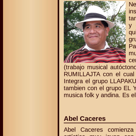
Ne
in
ta
y 
qu
gr
Pa
mu
ce
(trabajo musical autóctono
RUMILLAJTA con el cual r
Integra el grupo LLAPAKU 
tambien con el grupo E
musica folk y andina. Es el
Abel Caceres
Abel Caceres comienza 