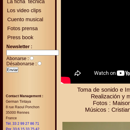
La ficha técnica
Los video clips
Cuento musical
Fotos prensa
Press book
Newsletter :
Abonarse :
Désabonarse :
Toma de sonido e Im
Realización y 
Contact Management :
German Tintaya
Fotos : Maison
8 rue Raoul Ponchon
Músicos : Cristi
35000 Rennes
France
Tél. 33 2 99 27 86 71
Por. 33 6 15 33 75 42